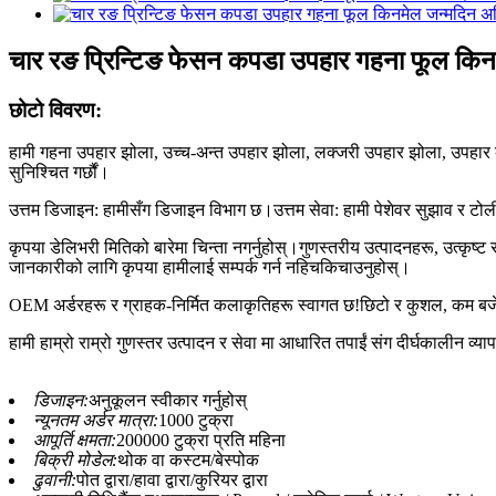
चार रङ प्रिन्टिङ फेसन कपडा उपहार गहना फूल किन
छोटो विवरण:
हामी गहना उपहार झोला, उच्च-अन्त उपहार झोला, लक्जरी उपहार झोला, उपहार कागज 
सुनिश्चित गर्छौं।
उत्तम डिजाइन: हामीसँग डिजाइन विभाग छ।उत्तम सेवा: हामी पेशेवर सुझाव र टोली 
कृपया डेलिभरी मितिको बारेमा चिन्ता नगर्नुहोस्।गुणस्तरीय उत्पादनहरू, उत्कृष्
जानकारीको लागि कृपया हामीलाई सम्पर्क गर्न नहिचकिचाउनुहोस्।
OEM अर्डरहरू र ग्राहक-निर्मित कलाकृतिहरू स्वागत छ!छिटो र कुशल, कम बजेट,
हामी हाम्रो राम्रो गुणस्तर उत्पादन र सेवा मा आधारित तपाईं संग दीर्घकालीन व्या
डिजाइन:
अनुकूलन स्वीकार गर्नुहोस्
न्यूनतम अर्डर मात्रा:
1000 टुक्रा
आपूर्ति क्षमता:
200000 टुक्रा प्रति महिना
बिक्री मोडेल:
थोक वा कस्टम/बेस्पोक
ढुवानी:
पोत द्वारा/हावा द्वारा/कुरियर द्वारा