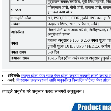
मुद्रांकन;चमक;फ्लकिङ, यूवी लिथोग्राफी, सिल
पलिएस्टर डोरी, पीपी डोरी, कपास डोरी, कपास 
ह्यान्डल
ह्यान्डल काम योग्य
कलाकृति ढाँचा
AI, PSD,PDF, CDR, (यदि JPG कलाकृति 3
आवेदन
उपहार र शिल्प, खाना, परिधान, आदि।
भित्री पोलीब्याग प्याक गरियो, तिनीहरूलाई बलि
प्याकेजिङ
अनुरोधको रूपमा
ग्राहक अनुसार $ 150- $ 250 नमूना शुल्क चा
नमूना
ढुवानी शुल्क DHL / UPS / FEDEX प्रयोग 
नमूना समय
5-8 दिन
उत्पादन समय
10-15 दिन (ठीक अर्डर मात्रा अनुसार हुनुपर्छ)
अघिल्लो:
उपहार झोला पेपर प्याक पेपर झोला कस्टम लक्जरी कालो कपडा स्टो
अर्को:
क्रिसमस उपहारहरूको लागि अनुकूलित क्रिएटिव पोर्टेबल पेपर झोला छा
तपाईले अनुरोध गरे अनुसार फरक सामग्री अनुकूलन।