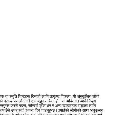
रू वा स्मृति चिन्हहरू दिनको लागि उत्कृष्ट विकल्प, यो अनुकूलित लोगो
ो ब्रान्ड प्रदर्शन गर्ने एक अद्भुत तरिका हो।यी व्यक्तिगत प्याकेजिङ्ग
्तुहरू जस्तै गहना, सौन्दर्य प्रसाधन र अन्य उपहारहरू राख्नका लागि
न तपाईंले उपहारको रूपमा दिन चाहनुहुन्छ।तपाईंको लोगोको साथ अनुकूलन
रमोशनल किनमेल झोलाहरू पनि व्यवसायहरूका लागि उपयोगी छन् जसलाई