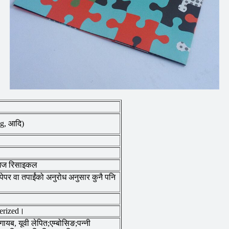
g, आदि)
ागज रिसाइकल
ी पेपर वा तपाईंको अनुरोध अनुसार कुनै पनि
merized।
ायब, यूवी लेपित;एम्बोसिङ;पन्नी