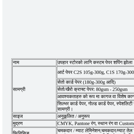
नाम
उपहार स्टोरको लागि कस्टम पेपर शपिंग झोला
आर्ट पेपर C2S 105g-300g, C1S 170g-300
सेतो कार्ड पेपर (180g-300g आदि)
सामग्री
सेतो/खैरो क्राफ्ट पेपर: 80gsm - 250gsm
आवश्यकताहरु को रूप मा कागज वा विशेष क
सिल्भर कार्ड पेपर, गोल्ड कार्ड पेपर, स्पेशलिट
सामग्री।
साइज
अनुकूलित / अनुरूप
मुद्रण
CMYK, Pantone रंग, स्थान रंग वा Custo
चमकदार / म्याट लेमिनेशन;चमकदार/म्याट तेल ग
फिनिसिङ