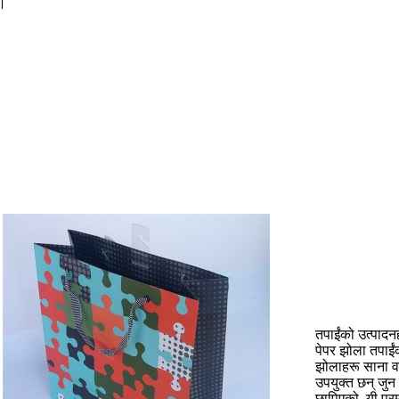
n।
तपाईंको उत्पादनह
पेपर झोला तपाईंक
झोलाहरू साना वस
उपयुक्त छन् जु
छापिएको, यी प्