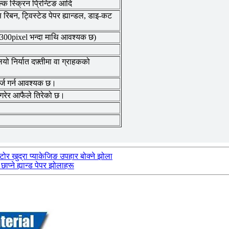
्क स्क्रिन प्रिन्टिङ आदि
रिबन, ट्विस्टेड पेपर ह्यान्डल, डाइ-कट
00pixel भन्दा माथि आवश्यक छ)
यो निर्यात दफ़्तीमा वा ग्राहकको
र्ज गर्न आवश्यक छ।
गरेर आफैले तिरेको छ।
र खुद्रा प्याकेजिङ उपहार बोक्ने झोला
प्ने ह्यान्ड पेपर झोलाहरू