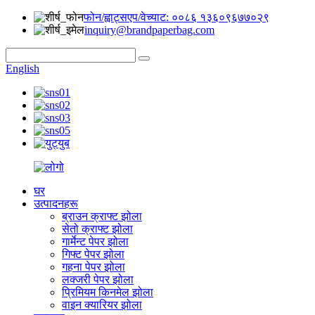
फोन/ह्वाट्सएप/वेच्याट: ००८६ १३६०९६७७०२९
inquiry@brandpaperbag.com
English
घर
उत्पादनहरू
ब्राउन क्राफ्ट झोला
सेतो क्राफ्ट झोला
गार्मेन्ट पेपर झोला
गिफ्ट पेपर झोला
गहना पेपर झोला
लक्जरी पेपर झोला
प्रिमियम किनमेल झोला
वाइन क्यारियर झोला