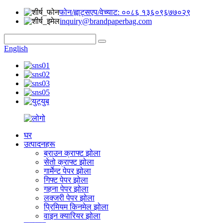
फोन/ह्वाट्सएप/वेच्याट: ००८६ १३६०९६७७०२९
inquiry@brandpaperbag.com
English
घर
उत्पादनहरू
ब्राउन क्राफ्ट झोला
सेतो क्राफ्ट झोला
गार्मेन्ट पेपर झोला
गिफ्ट पेपर झोला
गहना पेपर झोला
लक्जरी पेपर झोला
प्रिमियम किनमेल झोला
वाइन क्यारियर झोला