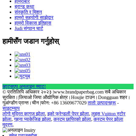
हाम्रोबारे
ब्रान्ड कथा
संस्कृति र मिशन
हाम्रो सहयोगी साझेदार
हाम्रो विकास इतिहास
Judi संगठन चार्ट
हामीसँग जडान गर्नुहोस्
व्हाट्सएप अनलाइन च्याट!
© प्रतिलिपि अधिकार २०२३ |www.brandpaperbag.com सबै अधिकार
सुरक्षित।|लियाओ जिया औद्योगिक क्षेत्र।Houjie टाउन।Dongguan शहर।
गुआंग्डोंग प्रान्त।चीन |फोन: +86 13609677029
तातो उत्पादनहरू
-
साइटम्याप
लोगो मुद्रित कागज झोला
,
इको फ्रेन्डली पेपर झोला
,
लुइस Vuitton स्टोर
झोला
,
गहना प्याकेजिङ झोला
,
कस्टम छापिएको झोला
,
कस्टम पेपर झोला
मुद्रण
,
इमेल पठाउनुहोस्