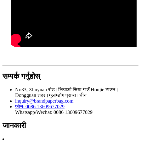
सम्पर्क गर्नुहोस्
No33, Zhuyuan रोड।लियाओ सिया गाउँ Houjie टाउन।
Dongguan शहर।गुआंग्डोंग प्रान्त।चीन
inquiry@brandpaperbag.com
फोन: 0086 13609677029
Whatsapp/Wechat: 0086 13609677029
जानकारी